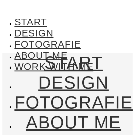
START
DESIGN
FOTOGRAFIE
ABOUT ME
START
WORK WITH ME
DESIGN
FOTOGRAFIE
ABOUT ME