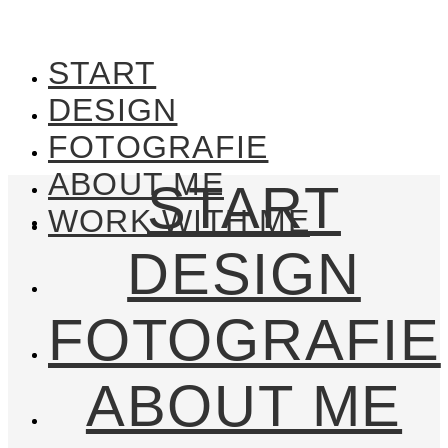
START
DESIGN
FOTOGRAFIE
ABOUT ME
START
WORK WITH ME
DESIGN
FOTOGRAFIE
ABOUT ME