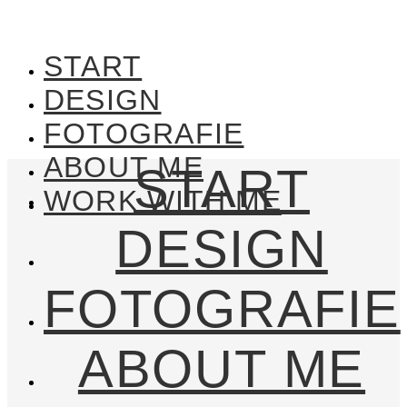
START
DESIGN
FOTOGRAFIE
ABOUT ME
START
WORK WITH ME
DESIGN
FOTOGRAFIE
ABOUT ME