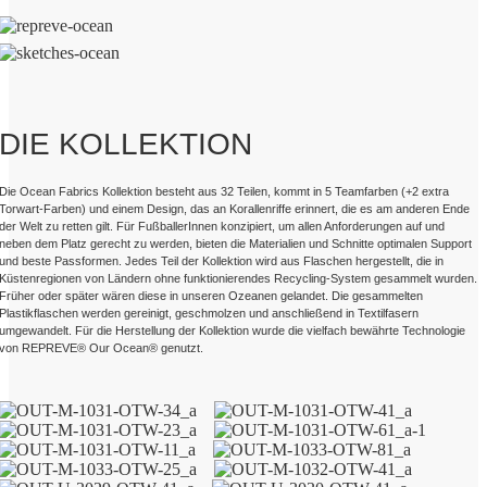
DIE KOLLEKTION
Die Ocean Fabrics Kollektion besteht aus 32 Teilen, kommt in 5 Teamfarben (+2 extra
Torwart-Farben) und einem Design, das an Korallenriffe erinnert, die es am anderen Ende
der Welt zu retten gilt.
Für FußballerInnen konzipiert, um allen Anforderungen auf und
neben dem Platz gerecht zu werden, bieten die Materialien und Schnitte optimalen Support
und beste Passformen.
Jedes Teil der Kollektion wird aus Flaschen hergestellt, die in
Küstenregionen von Ländern ohne funktionierendes Recycling-System gesammelt wurden.
Früher oder später wären diese in unseren Ozeanen gelandet. Die gesammelten
Plastikflaschen werden gereinigt, geschmolzen und anschließend in Textilfasern
umgewandelt. Für die Herstellung der Kollektion wurde die vielfach bewährte Technologie
von REPREVE® Our Ocean® genutzt.