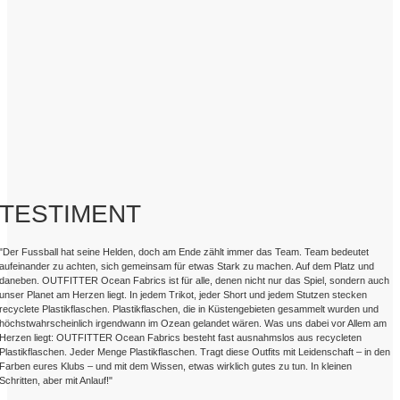
TESTIMENT
"Der Fussball hat seine Helden, doch am Ende zählt immer das Team. Team bedeutet
aufeinander zu achten, sich gemeinsam für etwas Stark zu machen. Auf dem Platz und
daneben. OUTFITTER Ocean Fabrics ist für alle, denen nicht nur das Spiel, sondern auch
unser Planet am Herzen liegt. In jedem Trikot, jeder Short und jedem Stutzen stecken
recyclete Plastikflaschen. Plastikflaschen, die in Küstengebieten gesammelt wurden und
höchstwahrscheinlich irgendwann im Ozean gelandet wären. Was uns dabei vor Allem am
Herzen liegt: OUTFITTER Ocean Fabrics besteht fast ausnahmslos aus recycleten
Plastikflaschen. Jeder Menge Plastikflaschen. Tragt diese Outfits mit Leidenschaft – in den
Farben eures Klubs – und mit dem Wissen, etwas wirklich gutes zu tun. In kleinen
Schritten, aber mit Anlauf!"