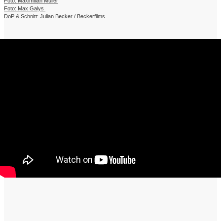
Foto:
Maximilian Müller
Foto:
Max Galys
DoP & Schnitt:
Julian Becker / Beckerfilms