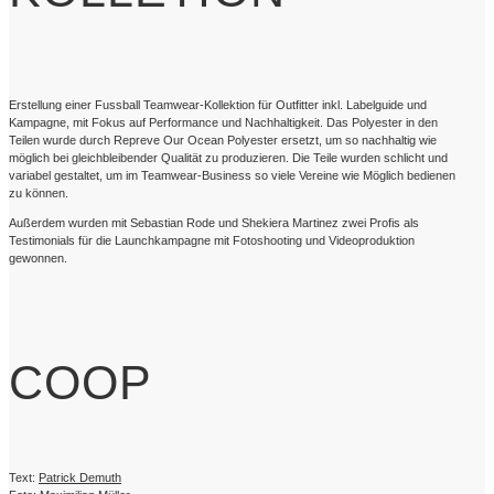
Erstellung einer Fussball Teamwear-Kollektion für Outfitter inkl. Labelguide und
Kampagne, mit Fokus auf Performance und Nachhaltigkeit. Das Polyester in den
Teilen wurde durch Repreve Our Ocean Polyester ersetzt, um so nachhaltig wie
möglich bei gleichbleibender Qualität zu produzieren.
Die Teile wurden schlicht und
variabel gestaltet, um im Teamwear-Business so viele Vereine wie Möglich bedienen
zu können.
Außerdem wurden mit Sebastian Rode und Shekiera Martinez zwei Profis als
Testimonials für die Launchkampagne mit Fotoshooting und Videoproduktion
gewonnen.
COOP
Text:
Patrick Demuth