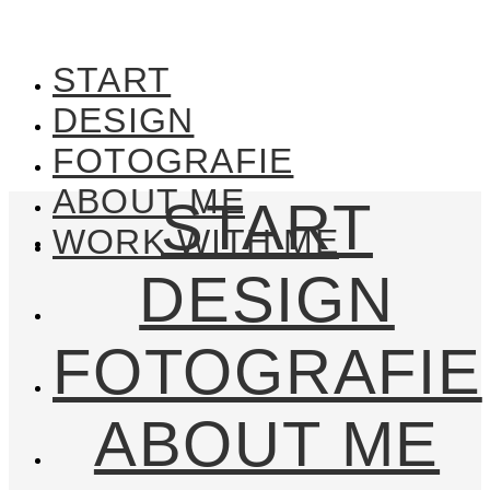
START
DESIGN
FOTOGRAFIE
ABOUT ME
START
WORK WITH ME
DESIGN
FOTOGRAFIE
ABOUT ME