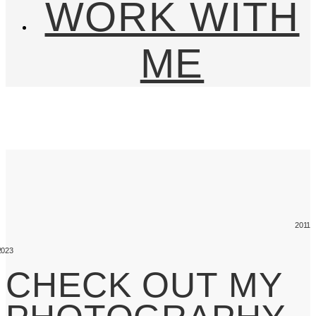
WORK WITH
ME
2011
2023
CHECK OUT MY