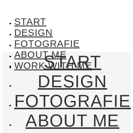
START
DESIGN
FOTOGRAFIE
ABOUT ME
START
WORK WITH ME
DESIGN
FOTOGRAFIE
ABOUT ME